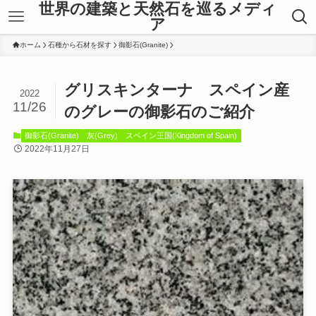
世界の建築と天然石を巡るメディ
ア
ホーム
石種から石材を探す
御影石(Granite)
グリスキンターナ スペイン産
2022
11/26
のグレーの御影石のご紹介
御影石(Granite)
灰(Grey)
スペイン王国(Kingdom of Spain)
2022年11月27日