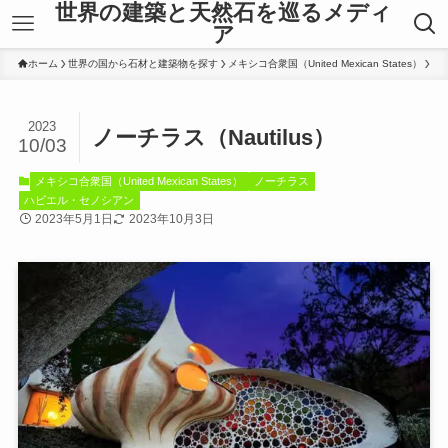
世界の建築と天然石を巡るメディ
ア
ホーム
世界の国から石材と建築物を探す
メキシコ合衆国（United Mexican States）
2023
ノーチラス（Nautilus）
10/03
メキシコ合衆国（United Mexican States）
ノーチラス
ハビエル・セノシアン
2023年5月1日
2023年10月3日