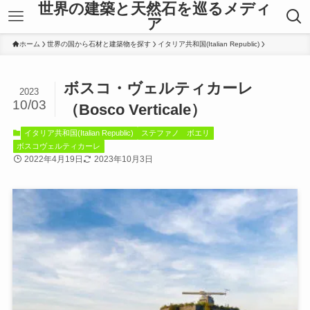
世界の建築と天然石を巡るメディ
ア
ホーム
世界の国から石材と建築物を探す
イタリア共和国(Italian Republic)
ボスコ・ヴェルティカーレ
2023
10/03
（Bosco Verticale）
イタリア共和国(Italian Republic)
ステファノ ボエリ
ボスコヴェルティカーレ
2022年4月19日
2023年10月3日