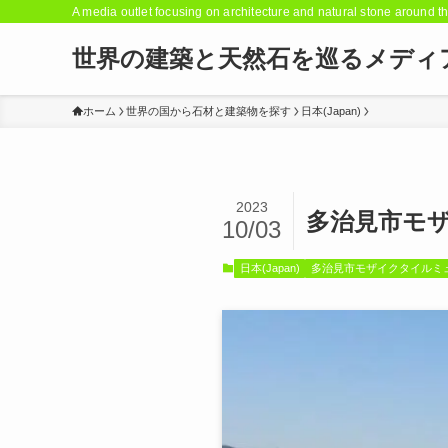
A media outlet focusing on architecture and natural stone around t
世界の建築と天然石を巡るメディ
ホーム
世界の国から石材と建築物を探す
日本(Japan)
2023
多治見市モザイク
10/03
日本(Japan)
多治見市モザイクタイルミ