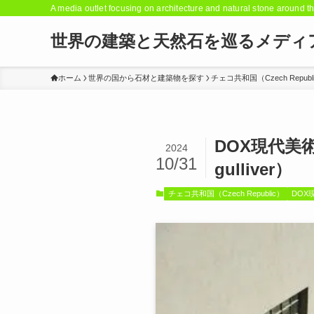
A media outlet focusing on architecture and natural stone around t
世界の建築と天然石を巡るメディ
ホーム
世界の国から石材と建築物を探す
チェコ共和国（Czech Republ
DOX現代美術セ
2024
10/31
gulliver）
チェコ共和国（Czech Republic）
DOX