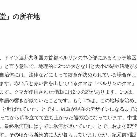
堂」の所在地
、ドイツ連邦共和国の首都ベルリンの中心部にあるミッテ地区
」と言う意味で、地理的に2つの大きな川と大小の湖や沼地が
自治体には、法律などによって紋章が決められている場合がよ
ます。赤い爪と赤い舌を出しているクマは「ベルリンのクマ」
ます。クマが使用された理由には2つの説があります。1つは
単語の響きが似ていたことです。もう1つは、この地域を治め
」と呼ばれていたことです。紋章が現在のデザインになるまで
入ってから爪を立てて立ち上がった熊の絵になっています。中
。最終氷河期にはすでに氷河が退いていたことで、およそ6万
す。その頃から断続的に人が暮らしていましたが、紀元前5世