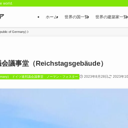
he world.
ア
ホーム
世界の国一覧
世界の建築家一覧
lic of Germany)
議事堂（Reichstagsgebäude）
2023年8月28日
2023年1
many)
ドイツ連邦議会議事堂
ノーマン・フォスター