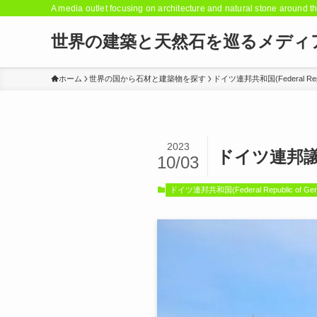
A media outlet focusing on architecture and natural stone around t
世界の建築と天然石を巡るメディ
ホーム
世界の国から石材と建築物を探す
ドイツ連邦共和国(Federal Repub
2023
ドイツ連邦議会
10/03
ドイツ連邦共和国(Federal Republic of Ger