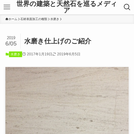
世界の建築と天然石を巡るメディ
ア
ホーム
石材表面加工の種類
水磨き
2019
水磨き仕上げのご紹介
6/05
2017年1月19日
2019年6月5日
水磨き