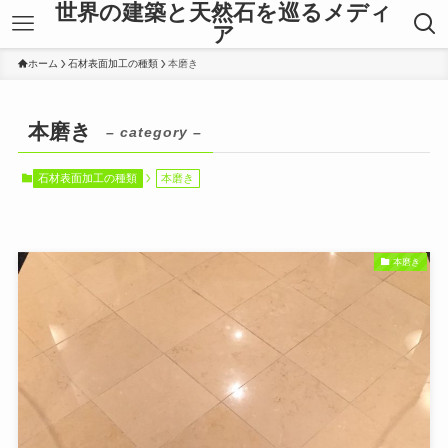
世界の建築と天然石を巡るメディ
ア
ホーム
石材表面加工の種類
本磨き
本磨き
– category –
石材表面加工の種類
本磨き
本磨き