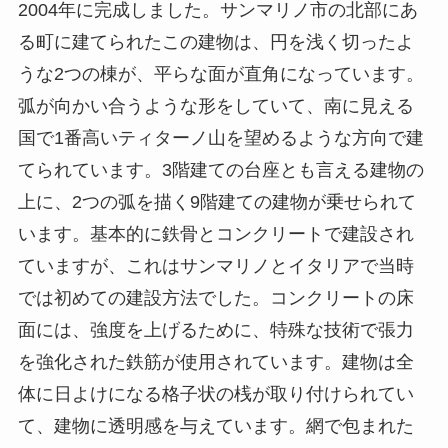
2004
年に完成しました。サンマリノ市の北部にあ
る町に建てられたこの建物は、円を浅く切ったよ
うな
2
つの棟が、平らな面が直角になっています。
弧が向かい合うような形をしていて、南に見える
国で
1
番高いティターノ山を望めるような方向で建
てられています。
3
階建ての台座とも言える建物の
上に、
2
つの弧を描く
9
階建ての建物が乗せられて
います。基本的に鉄骨とコンクリートで建設され
ていますが、これはサンマリノとイタリアで当時
では初めての建設方法でした。コンクリートの床
面には、強度を上げるために、特殊な技術で張力
を強化された鉄筋が使用されています。建物は全
体に日よけになる格子状の桟が取り付けられてい
て、建物に透明感を与えています。網で包まれた