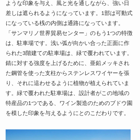
ような印象を与え、風と光を通しながら、強い日
差しは遮られるようになっています。
1
部は可動式
になっている桟の内側は通路になっています。
「サンマリノ世界貿易センター」のもう
1
つの特徴
は、駐車場です。浅い弧が向かい合った正面に作
られた
3
階建ての駐車場は、緑で覆われています。
錆に対する強度を上げるために、亜鉛メッキされ
た鋼管を使った支柱からステンレスワイヤーを張
り、それに這わせるように植物が植えられていま
す。緑で覆われた駐車場は、設計者がこの地域の
特産品の
1
つである、ワイン製造のためのブドウ園
を模した印象を与えるようにとのこだわりです。