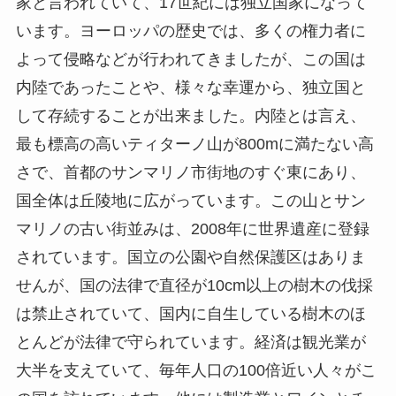
家と言われていて、
17
世紀には独立国家になって
います。ヨーロッパの歴史では、多くの権力者に
よって侵略などが行われてきましたが、この国は
内陸であったことや、様々な幸運から、独立国と
して存続することが出来ました。内陸とは言え、
最も標高の高いティターノ山が
800m
に満たない高
さで、首都のサンマリノ市街地のすぐ東にあり、
国全体は丘陵地に広がっています。この山とサン
マリノの古い街並みは、
2008
年に世界遺産に登録
されています。国立の公園や自然保護区はありま
せんが、国の法律で直径が
10cm
以上の樹木の伐採
は禁止されていて、国内に自生している樹木のほ
とんどが法律で守られています。経済は観光業が
大半を支えていて、毎年人口の
100
倍近い人々がこ