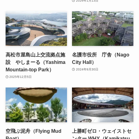
2026年1月13日
高松市屋島山上交流拠点施
名護市役所 庁舎（Nago
設 やしまーる（Yashima
City Hall）
Mountain-top Park）
2024年9月30日
2025年12月5日
空飛ぶ泥舟（Flying Mud
上勝町ゼロ・ウェイストセ
Boat）
ンター WHY（Kamikatsu