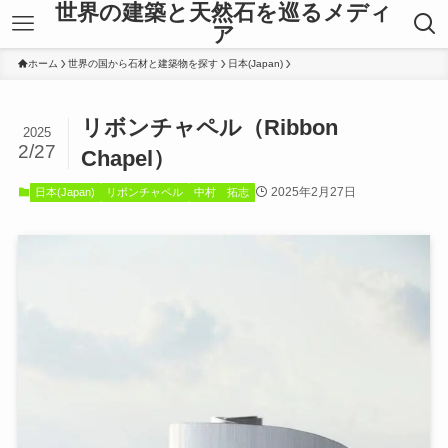
世界の建築と天然石を巡るメディ
ア
ホーム
世界の国から石材と建築物を探す
日本(Japan)
リボンチャペル（Ribbon
2025
2/27
Chapel）
2025年2月27日
日本(Japan)
リボンチャペル
中村 拓志