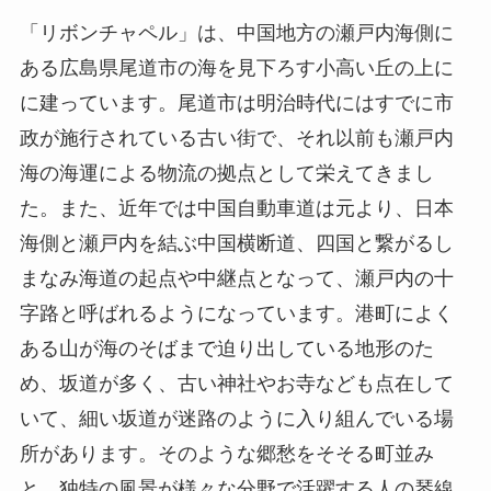
「リボンチャペル」は、中国地方の瀬戸内海側に
ある広島県尾道市の海を見下ろす小高い丘の上に
に建っています。尾道市は明治時代にはすでに市
政が施行されている古い街で、それ以前も瀬戸内
海の海運による物流の拠点として栄えてきまし
た。また、近年では中国自動車道は元より、日本
海側と瀬戸内を結ぶ中国横断道、四国と繋がるし
まなみ海道の起点や中継点となって、瀬戸内の十
字路と呼ばれるようになっています。港町によく
ある山が海のそばまで迫り出している地形のた
め、坂道が多く、古い神社やお寺なども点在して
いて、細い坂道が迷路のように入り組んでいる場
所があります。そのような郷愁をそそる町並み
と、独特の風景が様々な分野で活躍する人の琴線