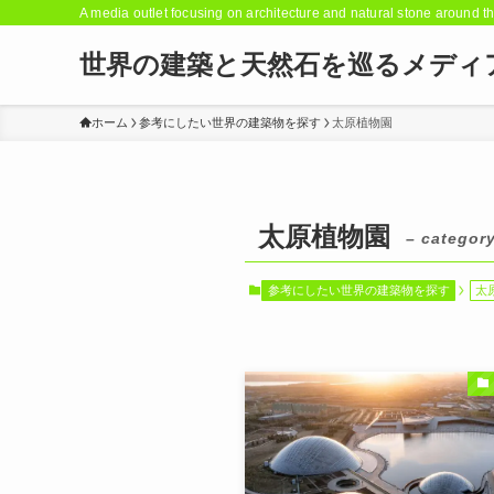
A media outlet focusing on architecture and natural stone around t
世界の建築と天然石を巡るメディ
ホーム
参考にしたい世界の建築物を探す
太原植物園
太原植物園
– category
参考にしたい世界の建築物を探す
太