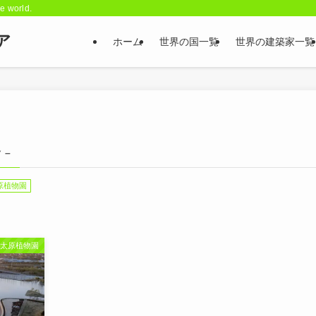
he world.
ア
ホーム
世界の国一覧
世界の建築家一覧
 –
原植物園
太原植物園