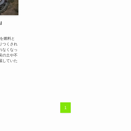
l
炭を燃料と
りつくされ
れなくなっ
炭の土や不
蔵していた
1