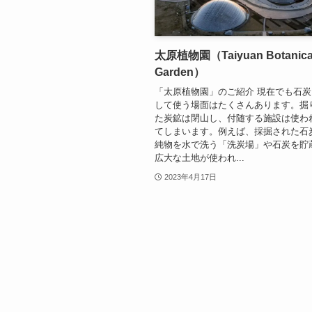
太原植物園（Taiyuan Botanica
Garden）
「太原植物園」のご紹介 現在でも石
して使う場面はたくさんあります。掘
た炭鉱は閉山し、付随する施設は使わ
てしまいます。例えば、採掘された石
純物を水で洗う「洗炭場」や石炭を貯
広大な土地が使われ...
2023年4月17日