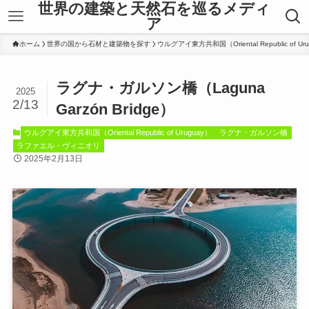
世界の建築と天然石を巡るメディ
ア
ホーム
世界の国から石材と建築物を探す
ウルグアイ東方共和国（Oriental Republic of Ur
ラグナ・ガルソン橋（Laguna
2025
2/13
Garzón Bridge）
ウルグアイ東方共和国（Oriental Republic of Uruguay）
ラグナ・ガルソン橋
ラファエル・ヴィニオリ
2025年2月13日