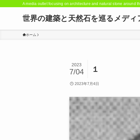
A media outlet focusing on architecture and natural stone around t
世界の建築と天然石を巡るメディ
ホーム
2023
１
7/04
2023年7月4日