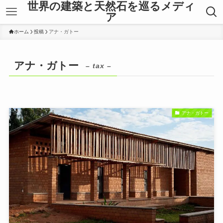
世界の建築と天然石を巡るメディ
ア
ホーム
投稿
アナ・ガトー
アナ・ガトー
– tax –
アナ・ガトー